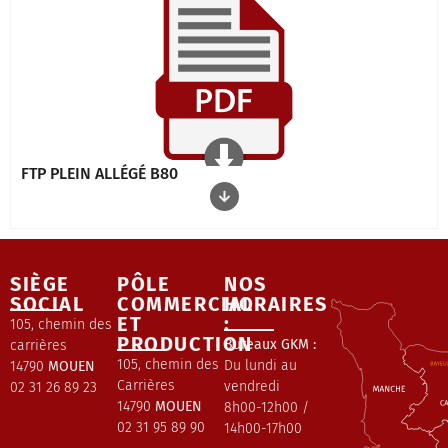
FTP PLEIN ALLÉGÉ B80
SIÈGE
PÔLE
NOS
SOCIAL
COMMERCIAL
HORAIRES
ET
:
105, chemin des
PRODUCTION
Bureaux GKM :
carrières
105, chemin des
Du lundi au
14790
MOUEN
Carrières
vendredi
02 31 26 89 23
14790
MOUEN
8h00-12h00 /
02 31 95 89 90
14h00-17h00